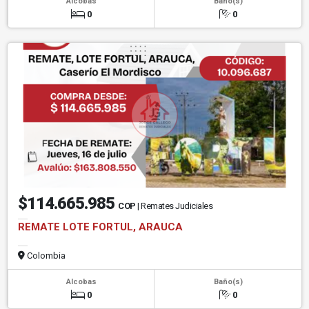
Alcobas
Baño(s)
0
0
$114.665.985
COP
| Remates Judiciales
REMATE LOTE FORTUL, ARAUCA
Colombia
Alcobas
Baño(s)
0
0