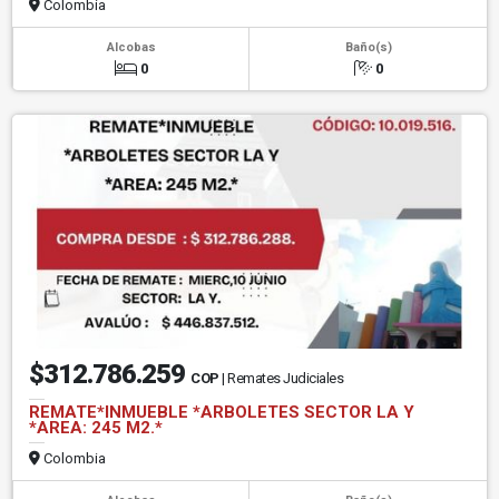
Colombia
Alcobas
Baño(s)
0
0
$312.786.259
COP
| Remates Judiciales
REMATE*INMUEBLE *ARBOLETES SECTOR LA Y
*AREA: 245 M2.*
Colombia