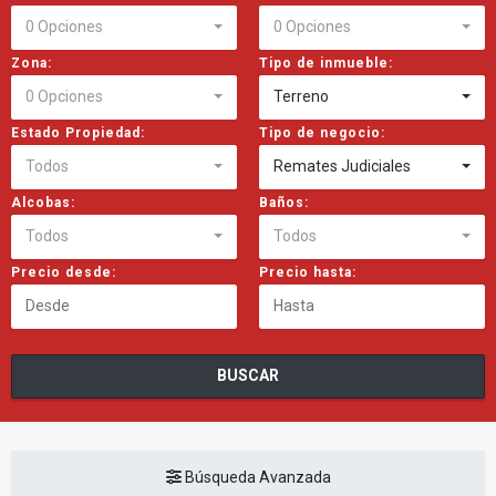
0 Opciones
0 Opciones
Zona:
Tipo de inmueble:
0 Opciones
Terreno
Estado Propiedad:
Tipo de negocio:
Todos
Remates Judiciales
Alcobas:
Baños:
Todos
Todos
Precio desde:
Precio hasta:
BUSCAR
Búsqueda Avanzada