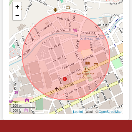
+
−
200 m
500 ft
Leaflet
| Wasi - ©
OpenStreetMap