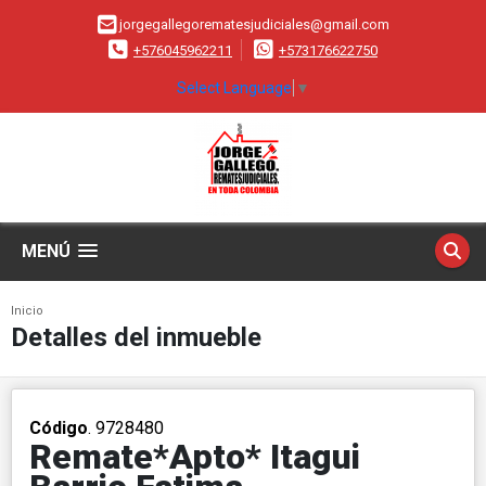
jorgegallegorematesjudiciales@gmail.com
+576045962211
+573176622750
Select Language
▼
MENÚ
Inicio
Detalles del inmueble
Código
. 9728480
Remate*Apto* Itagui