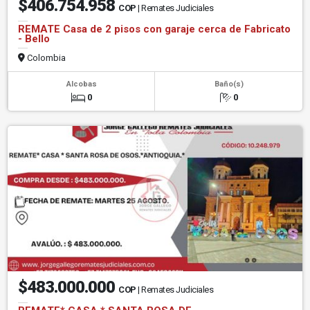
$406.754.958
COP
| Remates Judiciales
REMATE Casa de 2 pisos con garaje cerca de Fabricato
- Bello
Colombia
Alcobas
Baño(s)
0
0
$483.000.000
COP
| Remates Judiciales