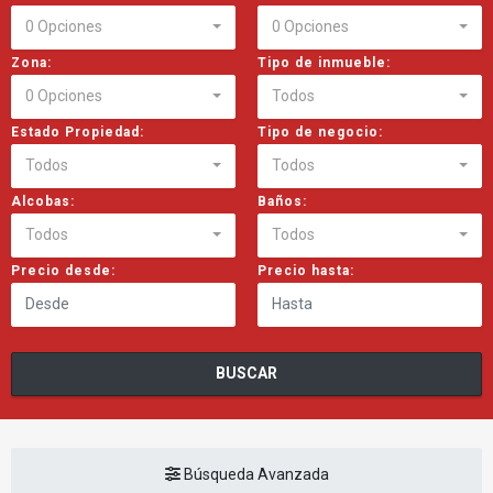
0 Opciones
0 Opciones
Zona:
Tipo de inmueble:
0 Opciones
Todos
Estado Propiedad:
Tipo de negocio:
Todos
Todos
Alcobas:
Baños:
Todos
Todos
Precio desde:
Precio hasta:
BUSCAR
Búsqueda Avanzada