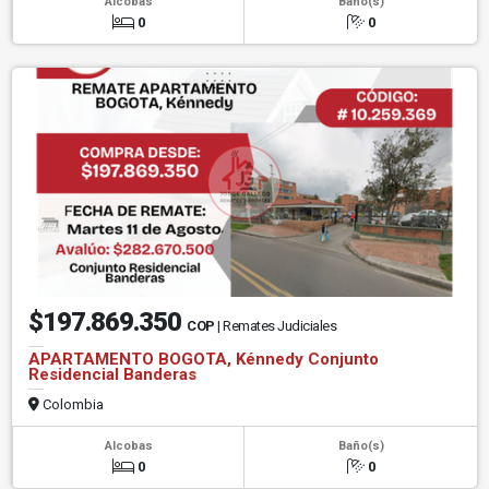
Alcobas
Baño(s)
0
0
$197.869.350
COP
| Remates Judiciales
APARTAMENTO BOGOTA, Kénnedy Conjunto
Residencial Banderas
Colombia
Alcobas
Baño(s)
0
0