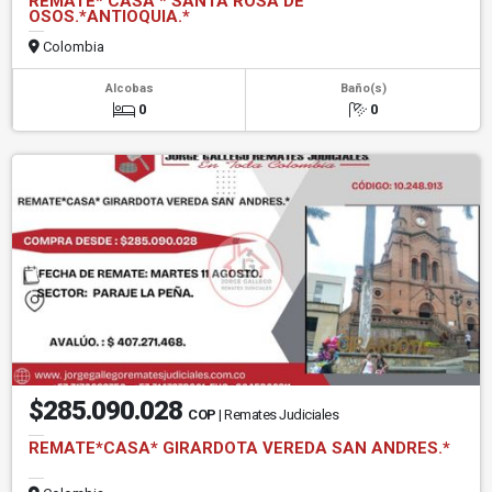
REMATE* CASA * SANTA ROSA DE
OSOS.*ANTIOQUIA.*
Colombia
Alcobas
Baño(s)
0
0
$285.090.028
COP
| Remates Judiciales
REMATE*CASA* GIRARDOTA VEREDA SAN ANDRES.*