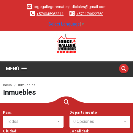
jorgegallegorematesjudiciales@gmail.com
+576045962211
+573176622750
Select Language
▼
MENÚ
Inicio
Inmuebles
Inmuebles
País:
Departamento:
Todos
0 Opciones
Ciudad:
Localidad: