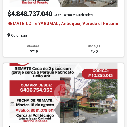
$4.848.737.040
COP
| Remates Judiciales
REMATE LOTE YARUMAL, Antioquia, Vereda el Rosario
Colombia
Alcobas
Baño(s)
0
0