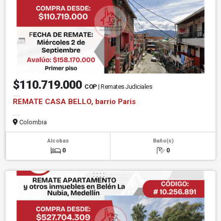
$110.719.000
COP
| Remates Judiciales
REMATE CASA BELLO, barrio Paris
Colombia
Alcobas
Baño(s)
0
0