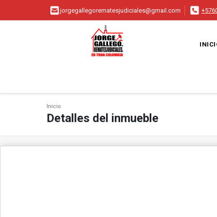
jorgegallegorematesjudiciales@gmail.com
+576
INIC
Inicio
Detalles del inmueble