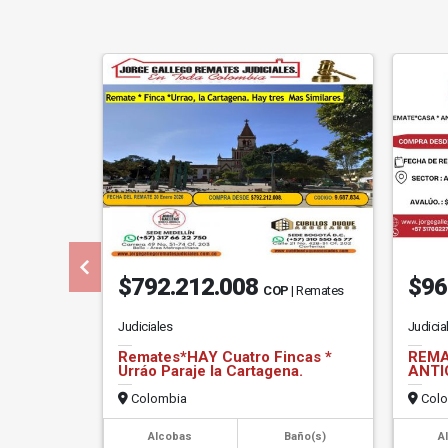
$792.212.008
$96
COP
| Remates
Judiciales
Judicia
Remates*HAY Cuatro Fincas *
REMA
Urráo Paraje la Cartagena.
ANTI
Colombia
Colo
Alcobas
Baño(s)
A