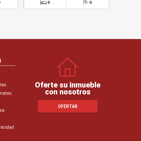
0
0
0
0
N
Oferte su inmueble
tas
con nosotros
emates
OFERTAR
sa
ivacidad