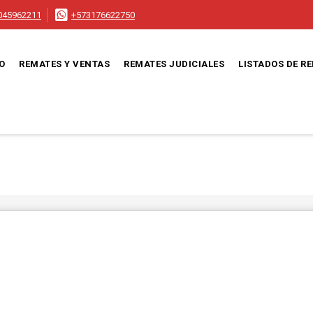
045962211
+573176622750
IO
REMATES Y VENTAS
REMATES JUDICIALES
LISTADOS DE R