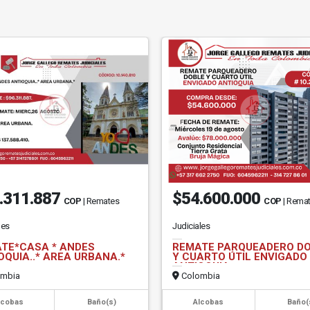
.311.887
$54.600.000
COP
| Remates
COP
| Rema
les
Judiciales
TE*CASA * ANDES
REMATE PARQUEADERO D
OQUIA..* AREA URBANA.*
Y CUARTO ÚTIL ENVIGADO
ANTIOQUIA
mbia
Colombia
lcobas
Baño(s)
Alcobas
Baño(