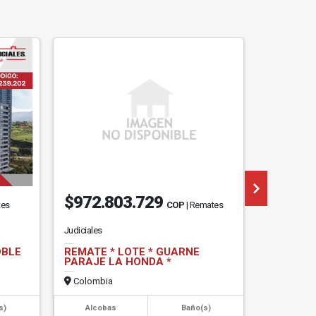
$972.803.729
$106.
tes
COP
| Remates
Judiciales
Judiciales
OBLE
REMATE * LOTE * GUARNE
REMATE*
PARAJE LA HONDA *
QUINDIO,
CECILIA.
Colombia
Colombi
s)
Alcobas
Baño(s)
Alcob