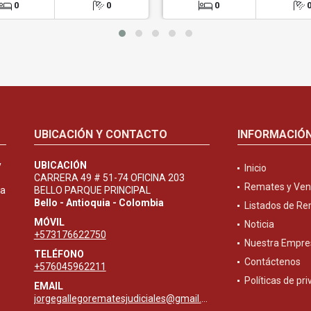
0
0
0
UBICACIÓN Y CONTACTO
INFORMACIÓ
y
UBICACIÓN
Inicio
CARRERA 49 # 51-74 OFICINA 203
Remates y Ven
ta
BELLO PARQUE PRINCIPAL
Bello - Antioquia - Colombia
Listados de R
MÓVIL
Noticia
+573176622750
Nuestra Empre
TELÉFONO
Contáctenos
+576045962211
Políticas de pr
EMAIL
jorgegallegorematesjudiciales@gmail.com