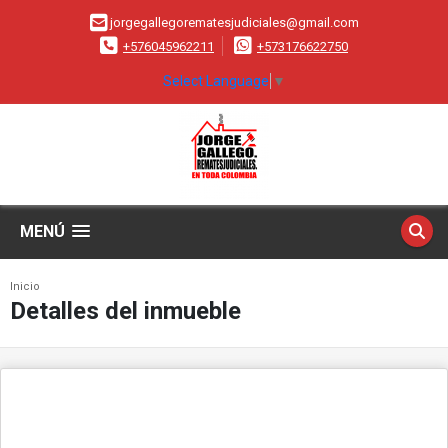
jorgegallegorematesjudiciales@gmail.com
+576045962211
+573176622750
Select Language
▼
MENÚ
Inicio
Detalles del inmueble