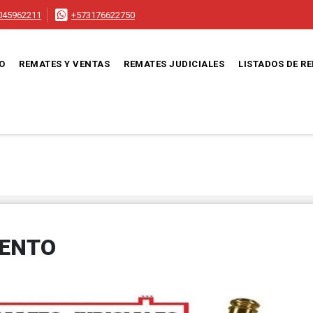
045962211
+573176622750
IO
REMATES Y VENTAS
REMATES JUDICIALES
LISTADOS DE R
MENTO