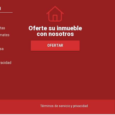
N
Oferte su inmueble
tas
con nosotros
emates
OFERTAR
sa
ivacidad
Términos de servicio y privacidad