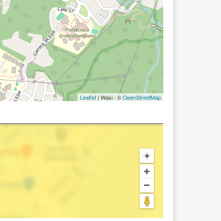
Leaflet
| Wasi - ©
OpenStreetMap