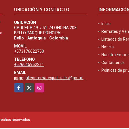
UBICACIÓN Y CONTACTO
INFORMACIÓ
y
UBICACIÓN
Inicio
CARRERA 49 # 51-74 OFICINA 203
Remates y Ven
ta
BELLO PARQUE PRINCIPAL
Bello - Antioquia - Colombia
Listados de R
MÓVIL
Noticia
+573176622750
Nuestra Empre
TELÉFONO
Contáctenos
+576045962211
Políticas de pr
EMAIL
jorgegallegorematesjudiciales@gmail.com
Facebook
X
Instagram
erechos reservados.