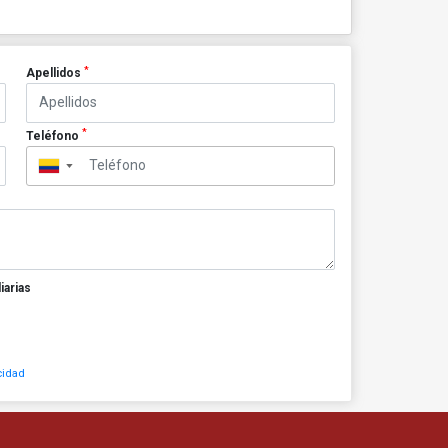
*
Apellidos
*
Teléfono
▼
iarias
cidad