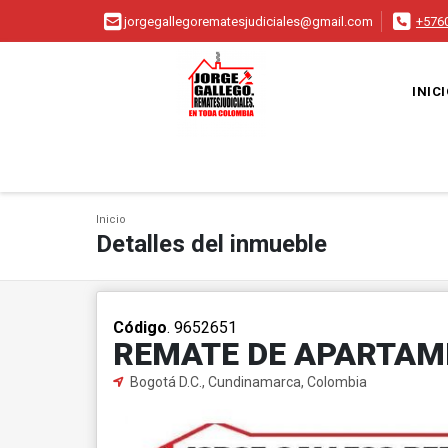
jorgegallegorematesjudiciales@gmail.com
+576
INIC
Inicio
Detalles del inmueble
Código
. 9652651
REMATE DE APARTA
Bogotá D.C., Cundinamarca, Colombia