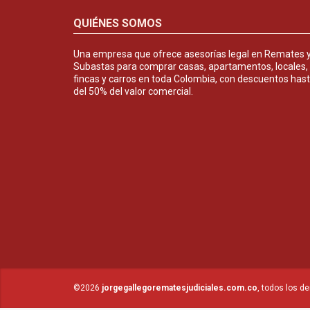
QUIÉNES SOMOS
Una empresa que ofrece asesorías legal en Remates 
Subastas para comprar casas, apartamentos, locales,
fincas y carros en toda Colombia, con descuentos has
del 50% del valor comercial.
©2026
jorgegallegorematesjudiciales.com.co
, todos los d