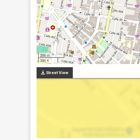
200 m
500 ft
Street View