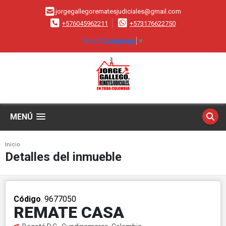
jorgegallegorematesjudiciales@gmail.com
+576045962211
+573176622750
Select Language
▼
MENÚ
Inicio
Detalles del inmueble
Código
. 9677050
REMATE CASA