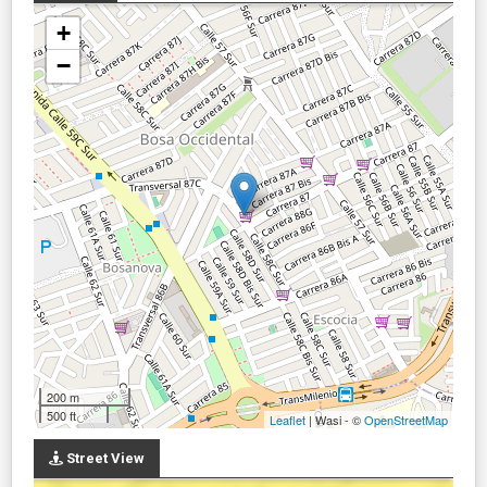
+
−
200 m
500 ft
Leaflet
| Wasi - ©
OpenStreetMap
Street View