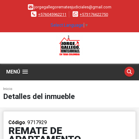
jorgegallegorematesjudiciales@gmail.com
+576045962211
+573176622750
Select Language
▼
MENÚ
Inicio
Detalles del inmueble
Código
. 9717929
REMATE DE