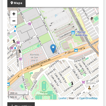
Mapa
+
−
200 m
500 ft
Leaflet
| Wasi - ©
OpenStreetMap