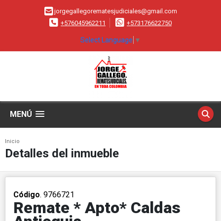
jorgegallegorematesjudiciales@gmail.com
+576045962211
+573176622750
Select Language
▼
MENÚ
Inicio
Detalles del inmueble
Código
. 9766721
Remate * Apto* Caldas