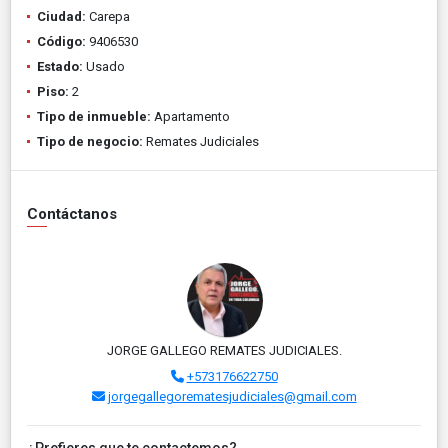
Ciudad:
Carepa
Código:
9406530
Estado:
Usado
Piso:
2
Tipo de inmueble:
Apartamento
Tipo de negocio:
Remates Judiciales
Contáctanos
JORGE GALLEGO REMATES JUDICIALES.
+573176622750
jorgegallegorematesjudiciales@gmail.com
¿Prefieres que te contactemos?