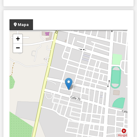
Mapa
+
−