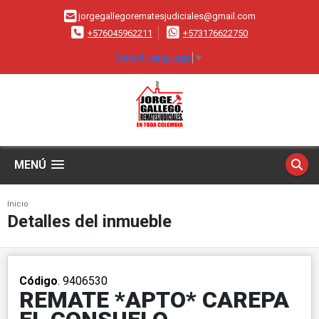
jorgegallegorematesjudiciales@gmail.com
+576045962211
+573176622750
Select Language
▼
MENÚ
Inicio
Detalles del inmueble
Código
. 9406530
REMATE *APTO* CAREPA