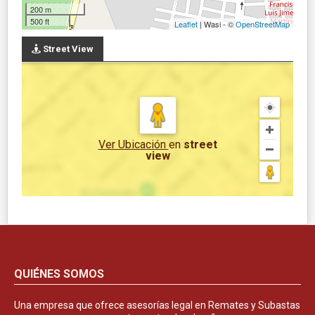
200 m
500 ft
Leaflet
| Wasi - ©
OpenStreetMap
Street View
Ver Ubicación
en
street
view
QUIÉNES SOMOS
Una empresa que ofrece asesorías legal en Remates y Subastas