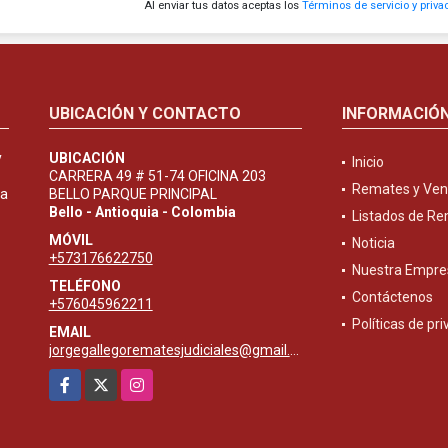
Al enviar tus datos aceptas los
Términos de servicio y priva
UBICACIÓN Y CONTACTO
INFORMACIÓ
y
UBICACIÓN
Inicio
CARRERA 49 # 51-74 OFICINA 203
Remates y Ven
ta
BELLO PARQUE PRINCIPAL
Bello - Antioquia - Colombia
Listados de R
MÓVIL
Noticia
+573176622750
Nuestra Empre
TELÉFONO
Contáctenos
+576045962211
Políticas de pr
EMAIL
jorgegallegorematesjudiciales@gmail.com
Facebook
X
Instagram