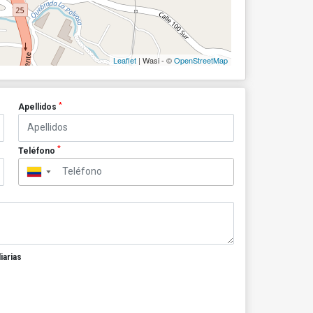
Leaflet
| Wasi - ©
OpenStreetMap
*
Apellidos
*
Teléfono
▼
iarias