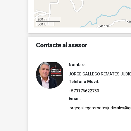
200 m
500 ft
Contacte al asesor
Nombre:
JORGE GALLEGO REMATES JUDIC
Teléfono Móvil:
+573176622750
Email:
jorgegallegorematesjudiciales@