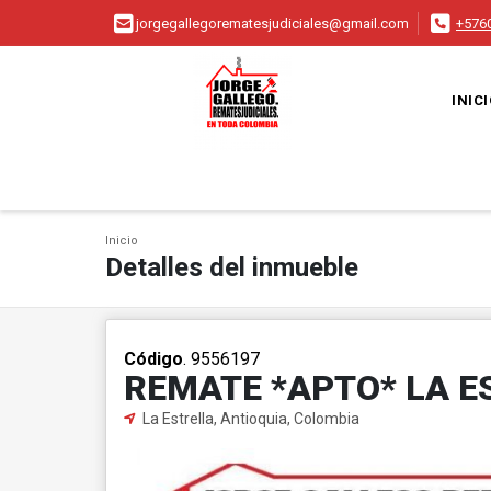
jorgegallegorematesjudiciales@gmail.com
+576
INIC
Inicio
Detalles del inmueble
Código
. 9556197
REMATE *APTO* LA E
La Estrella, Antioquia, Colombia