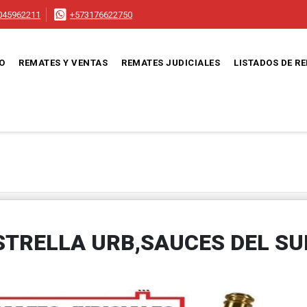
045962211
+573176622750
IO
REMATES Y VENTAS
REMATES JUDICIALES
LISTADOS DE R
STRELLA URB,SAUCES DEL SU