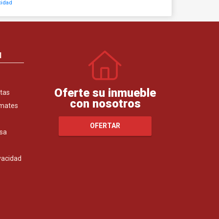
cidad
N
Oferte su inmueble
tas
con nosotros
emates
OFERTAR
sa
ivacidad