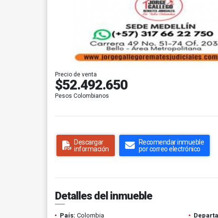
Precio de venta
$52.492.650
Pesos Colombianos
Descargar
Recomendar inmueble
información
por correo electrónico
Detalles del inmueble
País:
Colombia
Depart