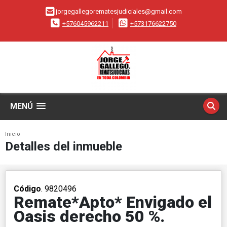
jorgegallegorematesjudiciales@gmail.com
+576045962211
+573176622750
MENÚ
Inicio
Detalles del inmueble
Código
. 9820496
Remate*Apto* Envigado el
Oasis derecho 50 %.