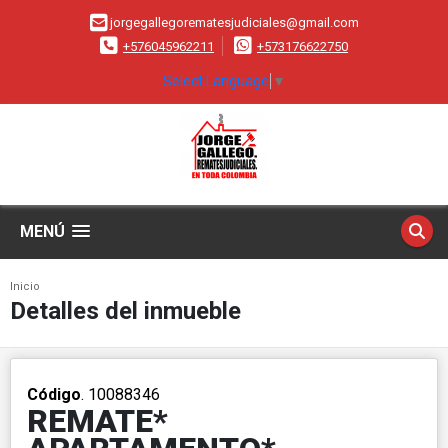
jorgegallegorematesjudiciales@gmail.com
+576045962211
+573176622750
Select Language
▼
MENÚ
Inicio
Detalles del inmueble
Código
. 10088346
REMATE*