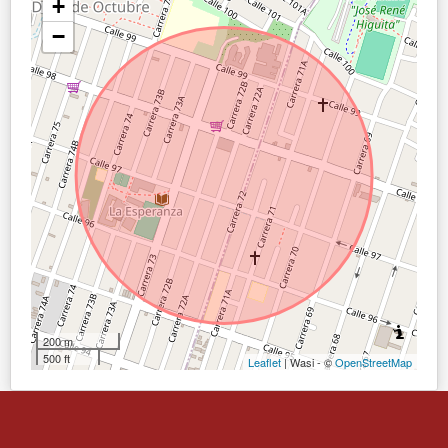
+
−
200 m
500 ft
Leaflet
| Wasi - ©
OpenStreetMap