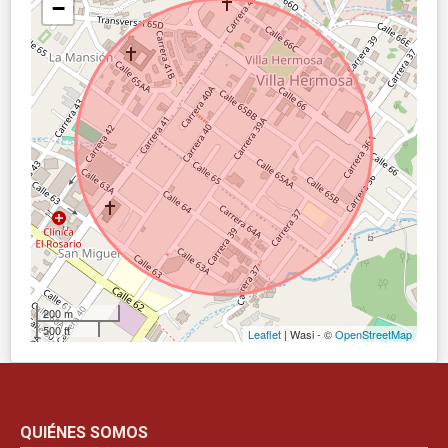
−
200 m
500 ft
Leaflet
| Wasi - ©
OpenStreetMap
QUIÉNES SOMOS