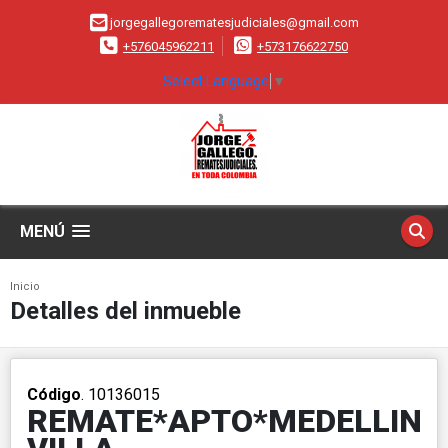
jorgegallegorematesjudiciales@gmail.com
+576045962211
+573176622750
Select Language
▼
MENÚ
Inicio
Detalles del inmueble
Código
. 10136015
REMATE*APTO*MEDELLIN