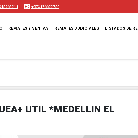
045962211
+573176622750
IO
REMATES Y VENTAS
REMATES JUDICIALES
LISTADOS DE R
UEA+ UTIL *MEDELLIN EL