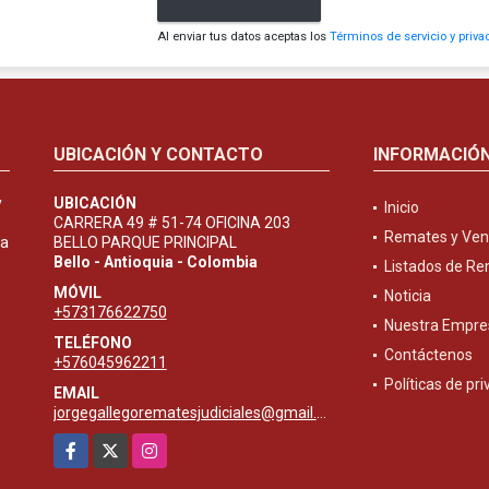
Al enviar tus datos aceptas los
Términos de servicio y priva
UBICACIÓN Y CONTACTO
INFORMACIÓ
y
UBICACIÓN
Inicio
CARRERA 49 # 51-74 OFICINA 203
Remates y Ven
ta
BELLO PARQUE PRINCIPAL
Bello - Antioquia - Colombia
Listados de R
MÓVIL
Noticia
+573176622750
Nuestra Empre
TELÉFONO
Contáctenos
+576045962211
Políticas de pr
EMAIL
jorgegallegorematesjudiciales@gmail.com
Facebook
X
Instagram