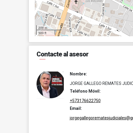
200 m
500 ft
Contacte al asesor
Nombre:
JORGE GALLEGO REMATES JUDIC
Teléfono Móvil:
+573176622750
Email:
jorgegallegorematesjudiciales@