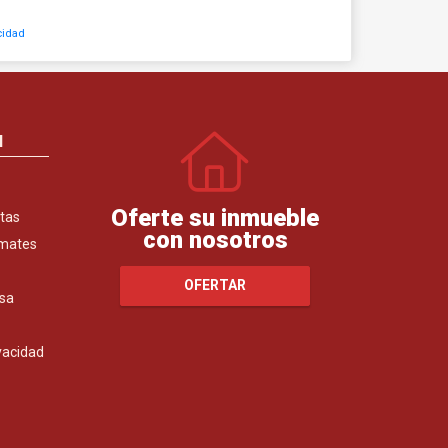
cidad
N
Oferte su inmueble
tas
con nosotros
emates
OFERTAR
sa
ivacidad