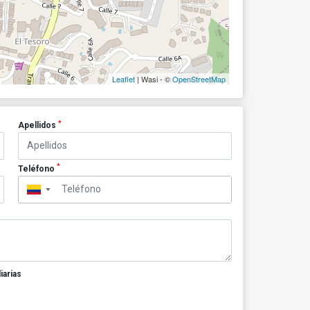
Leaflet
| Wasi - ©
OpenStreetMap
*
Apellidos
*
Teléfono
▼
iarias