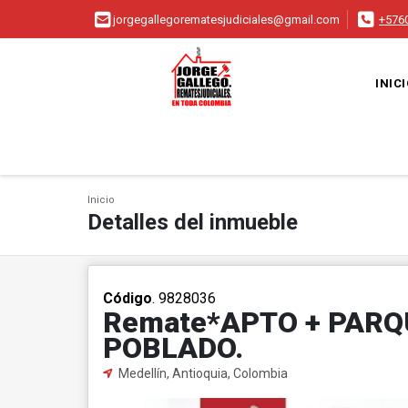
jorgegallegorematesjudiciales@gmail.com
+576
INIC
Inicio
Detalles del inmueble
Código
. 9828036
Remate*APTO + PARQ
POBLADO.
Medellín, Antioquia, Colombia