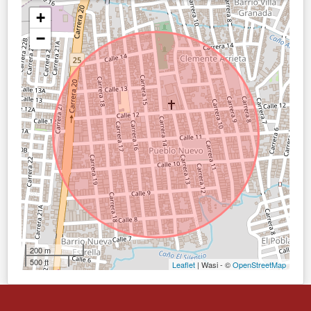
+
−
200 m
500 ft
Leaflet
| Wasi - ©
OpenStreetMap