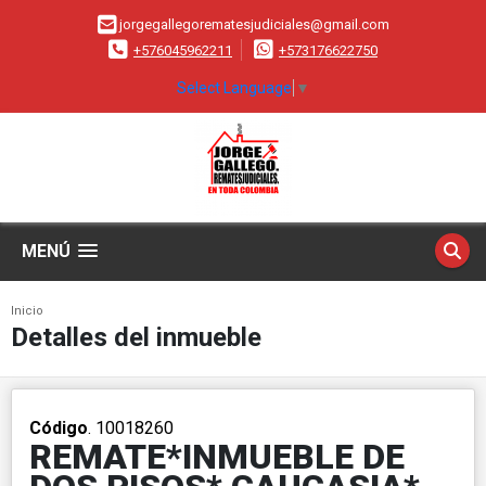
jorgegallegorematesjudiciales@gmail.com
+576045962211
+573176622750
Select Language
▼
MENÚ
Inicio
Detalles del inmueble
Código
. 10018260
REMATE*INMUEBLE DE