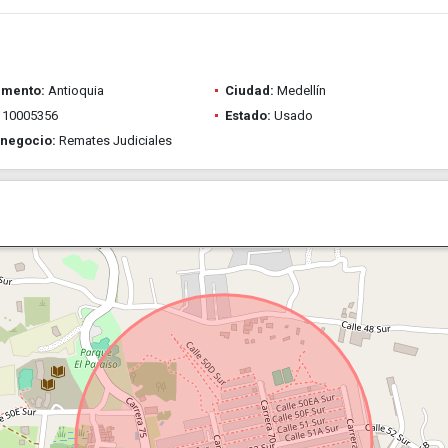
amento:
Antioquia
Ciudad:
Medellín
10005356
Estado:
Usado
 negocio:
Remates Judiciales