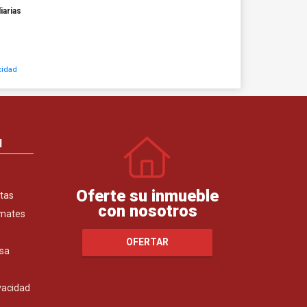
iarias
cidad
N
Oferte su inmueble
tas
con nosotros
emates
OFERTAR
sa
ivacidad