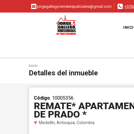
jorgegallegorematesjudiciales@gmail.com
+576
INIC
Inicio
Detalles del inmueble
Código
. 10005356
REMATE* APARTAMEN
DE PRADO *
Medellín, Antioquia, Colombia