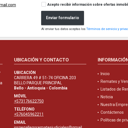
Acepto recibir información sobre ofertas inmobil
gmail.com
Enviar formulario
Al enviar tus datos aceptas los
Términos de servicio y priva
UBICACIÓN Y CONTACTO
INFORMACIÓ
y
UBICACIÓN
Inicio
CARRERA 49 # 51-74 OFICINA 203
Remates y Ven
ta
BELLO PARQUE PRINCIPAL
Bello - Antioquia - Colombia
Listados de R
MÓVIL
Noticia
+573176622750
Nuestra Empre
TELÉFONO
Contáctenos
+576045962211
Políticas de pr
EMAIL
jorgegallegorematesjudiciales@gmail.com