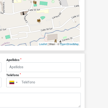
Leaflet
| Wasi - ©
OpenStreetMap
*
Apellidos
*
Teléfono
▼