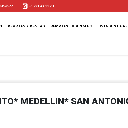
045962211
+573176622750
IO
REMATES Y VENTAS
REMATES JUDICIALES
LISTADOS DE R
TO* MEDELLIN* SAN ANTONI