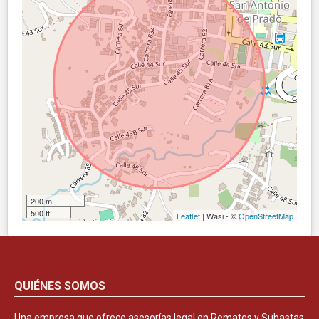
200 m
500 ft
Leaflet
| Wasi - ©
OpenStreetMap
QUIÉNES SOMOS
Una empresa que ofrece asesorías legal en Remates y Subastas