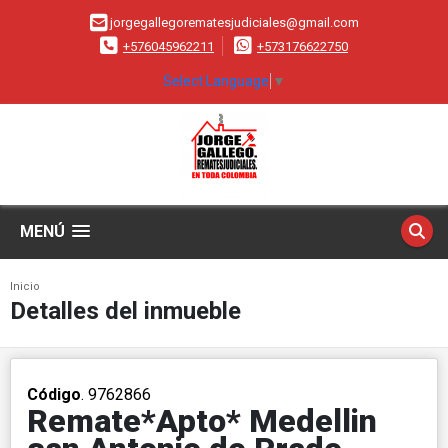
jorgegallegorematesjudiciales@gmail.com
+576045962211
+573176622750
Select Language
▼
MENÚ
Inicio
Detalles del inmueble
Código
. 9762866
Remate*Apto* Medellin