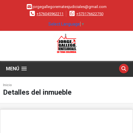
jorgegallegorematesjudiciales@gmail.com
+576045962211
+573176622750
Select Language
▼
MENÚ
Inicio
Detalles del inmueble