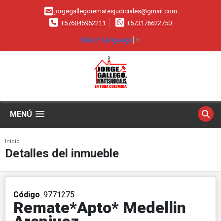
jorgegallegorematesjudiciales@gmail.com
+576045962211
+573176622750
Select Language
▼
MENÚ
Inicio
Detalles del inmueble
Código
. 9771275
Remate*Apto* Medellin