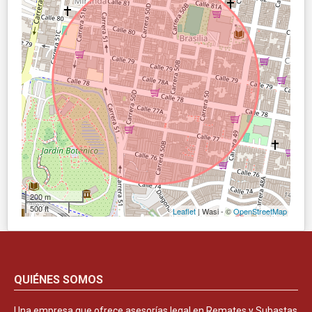
200 m
500 ft
Leaflet
| Wasi - ©
OpenStreetMap
QUIÉNES SOMOS
Una empresa que ofrece asesorías legal en Remates y Subastas