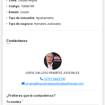
Zona:
Ciudad Niquia
Código:
10006749
Estado:
Usado
Tipo de inmueble:
Apartamento
Tipo de negocio:
Remates Judiciales
Contáctanos
JORGE GALLEGO REMATES JUDICIALES.
+573176622750
jorgegallegorematesjudiciales@gmail.com
¿Prefieres que te contactemos?
*
Tu nombre