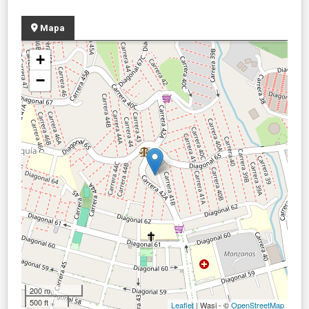
Mapa
+
−
200 m
500 ft
Leaflet
| Wasi - ©
OpenStreetMap