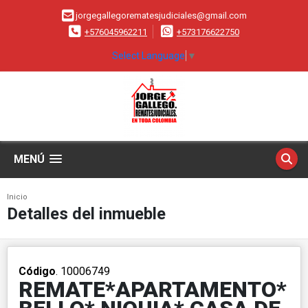
jorgegallegorematesjudiciales@gmail.com
+576045962211
+573176622750
Select Language
▼
MENÚ
Inicio
Detalles del inmueble
Código
. 10006749
REMATE*APARTAMENTO*