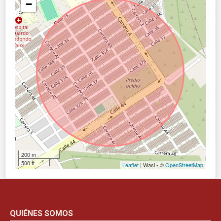
−
200 m
500 ft
Leaflet
| Wasi - ©
OpenStreetMap
QUIÉNES SOMOS