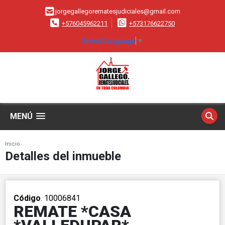
jorgegallegorematesjudiciales@gmail.com
+576045962211
+573176622750
Select Language
▼
MENÚ
Inicio
Detalles del inmueble
Código
. 10006841
REMATE *CASA