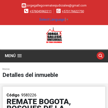
jorgegallegorematesjudiciales@gmail.com
+576045962211
+573176622750
Select Language
▼
MENÚ
Inicio
Detalles del inmueble
Código
. 9583226
REMATE BOGOTA,