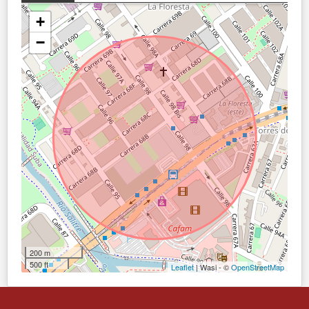
+
−
200 m
500 ft
Leaflet
| Wasi - ©
OpenStreetMap