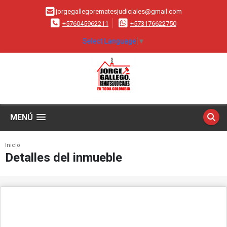
jorgegallegorematesjudiciales@gmail.com
+576045962211
+573176622750
Select Language
▼
MENÚ
Inicio
Detalles del inmueble