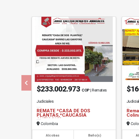
$233.002.973
$16
COP
| Remates
Judiciales
Judicia
REMATE *CASA DE DOS
Remat
PLANTAS,*CAUCASIA
Colin
ANTIOQUIA.
Colombia
Colo
Alcobas
Baño(s)
A