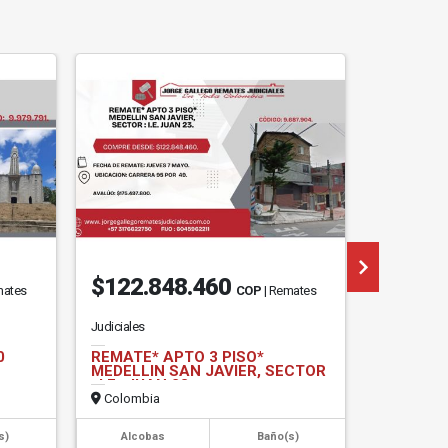
$122.848.460
$401.
mates
COP
| Remates
Judiciales
Judiciales
0
REMATE* APTO 3 PISO*
Remate *
MEDELLIN SAN JAVIER, SECTOR
Apartado
: I.E- JUAN 23.
Colombia
Colombi
s)
Alcobas
Baño(s)
Alcob