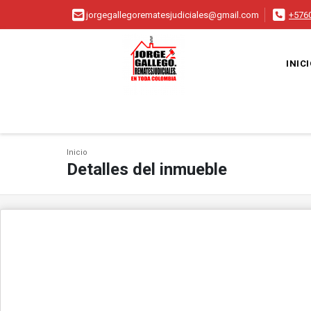
jorgegallegorematesjudiciales@gmail.com
+576
INIC
Inicio
Detalles del inmueble