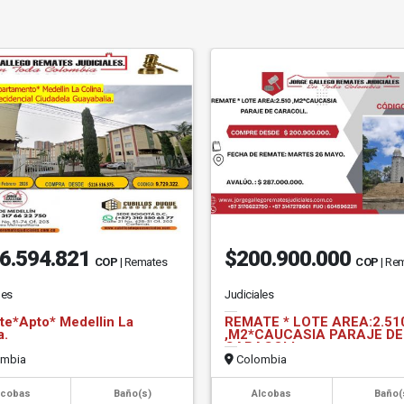
6.594.821
$200.900.000
COP
| Remates
COP
| Re
les
Judiciales
e*Apto* Medellin La
REMATE * LOTE AREA:2.51
a.
,M2*CAUCASIA PARAJE DE
CARACOLI.
mbia
Colombia
lcobas
Baño(s)
Alcobas
Baño(