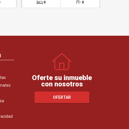
0
0
0
0
N
Oferte su inmueble
tas
con nosotros
emates
OFERTAR
sa
ivacidad