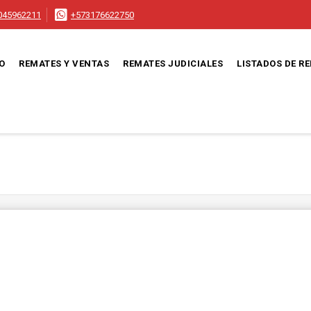
045962211
+573176622750
IO
REMATES Y VENTAS
REMATES JUDICIALES
LISTADOS DE R