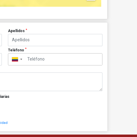
*
Apellidos
*
Teléfono
▼
iarias
cidad