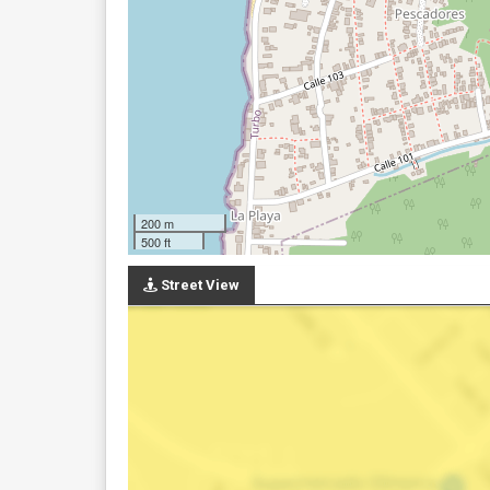
200 m
500 ft
Street View