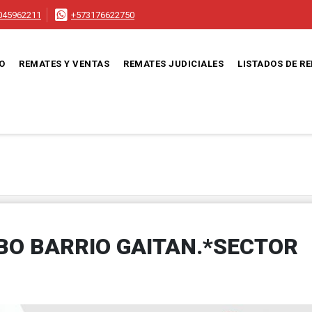
045962211
+573176622750
IO
REMATES Y VENTAS
REMATES JUDICIALES
LISTADOS DE R
BO BARRIO GAITAN.*SECTOR