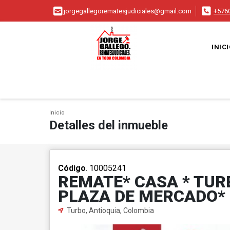
jorgegallegorematesjudiciales@gmail.com
+576
INIC
Inicio
Detalles del inmueble
Código
. 10005241
REMATE* CASA * TUR
PLAZA DE MERCADO*
Turbo, Antioquia, Colombia