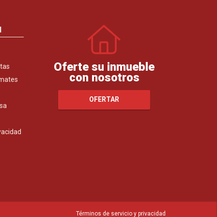
N
Oferte su inmueble
tas
con nosotros
emates
OFERTAR
sa
ivacidad
Términos de servicio y privacidad