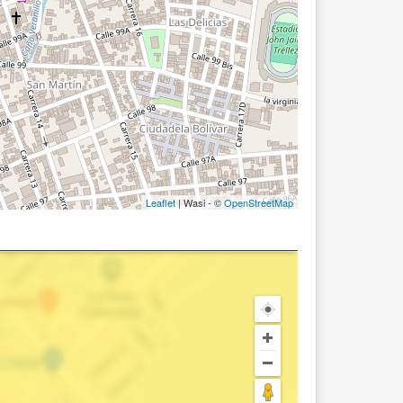
Leaflet
| Wasi - ©
OpenStreetMap