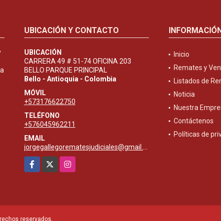
UBICACIÓN Y CONTACTO
INFORMACIÓ
y
UBICACIÓN
Inicio
CARRERA 49 # 51-74 OFICINA 203
Remates y Ven
ta
BELLO PARQUE PRINCIPAL
Bello - Antioquia - Colombia
Listados de R
MÓVIL
Noticia
+573176622750
Nuestra Empre
TELÉFONO
Contáctenos
+576045962211
Políticas de pr
EMAIL
jorgegallegorematesjudiciales@gmail.com
Facebook
X
Instagram
erechos reservados.