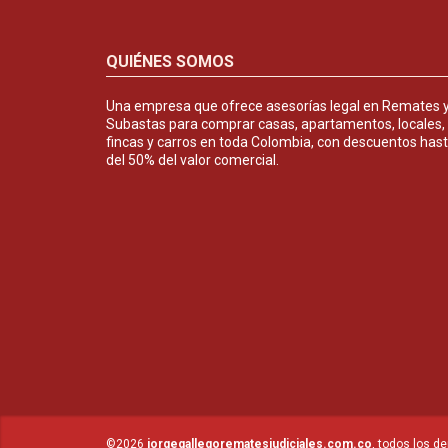
QUIÉNES SOMOS
Una empresa que ofrece asesorías legal en Remates 
Subastas para comprar casas, apartamentos, locales,
fincas y carros en toda Colombia, con descuentos has
del 50% del valor comercial.
©2026
jorgegallegorematesjudiciales.com.co
, todos los d