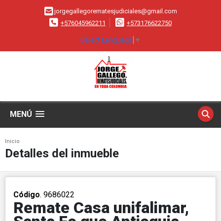
jorgegallegorematesjudiciales@gmail.com
+576045962211
+573176622750
Select Language
▼
MENÚ
Inicio
Detalles del inmueble
Código
. 9686022
Remate Casa unifalimar,