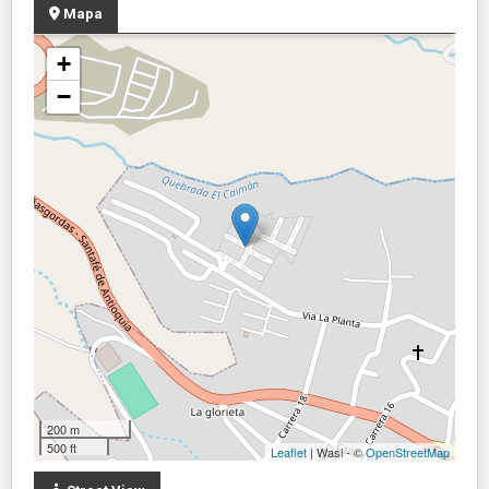
Mapa
+
−
200 m
500 ft
Leaflet
| Wasi - ©
OpenStreetMap