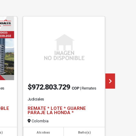
$972.803.729
$106.
tes
COP
| Remates
Judiciales
Judiciales
OBLE
REMATE * LOTE * GUARNE
REMATE*
PARAJE LA HONDA *
QUINDIO,
CECILIA.
Colombia
Colombi
s)
Alcobas
Baño(s)
Alcob