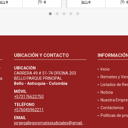
0
0
0
UBICACIÓN Y CONTACTO
INFORMACIÓ
y
UBICACIÓN
Inicio
CARRERA 49 # 51-74 OFICINA 203
Remates y Ven
ta
BELLO PARQUE PRINCIPAL
Bello - Antioquia - Colombia
Listados de R
MÓVIL
Noticia
+573176622750
Nuestra Empre
TELÉFONO
Contáctenos
+576045962211
Políticas de pr
EMAIL
jorgegallegorematesjudiciales@gmail.com