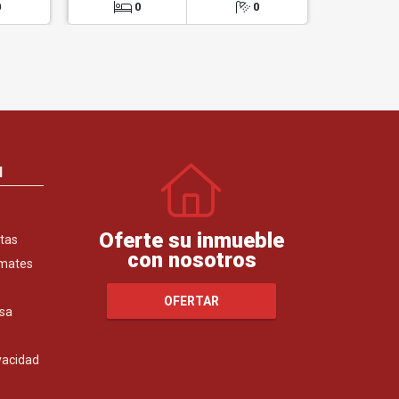
0
0
0
0
N
Oferte su inmueble
tas
con nosotros
emates
OFERTAR
sa
ivacidad