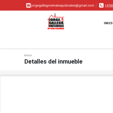
jorgegallegorematesjudiciales@gmail.com
+576
INIC
Inicio
Detalles del inmueble