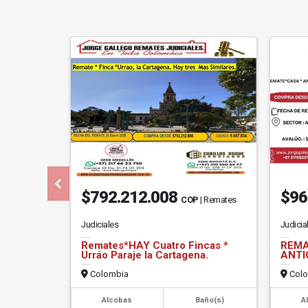
$792.212.008
$96
COP
| Remates
Judiciales
Judicia
Remates*HAY Cuatro Fincas *
REMA
Urráo Paraje la Cartagena.
ANTI
Colombia
Colo
Alcobas
Baño(s)
A