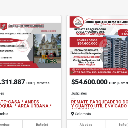
.311.887
$54.600.000
COP
| Remates
COP
| Rema
les
Judiciales
TE*CASA * ANDES
REMATE PARQUEADERO D
OQUIA..* AREA URBANA.*
Y CUARTO ÚTIL ENVIGADO
ANTIOQUIA
mbia
Colombia
lcobas
Baño(s)
Alcobas
Baño(