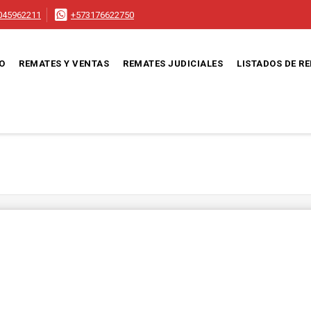
045962211
+573176622750
IO
REMATES Y VENTAS
REMATES JUDICIALES
LISTADOS DE R