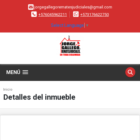
jorgegallegorematesjudiciales@gmail.com
+576045962211
+573176622750
Select Language
▼
MENÚ
Inicio
Detalles del inmueble