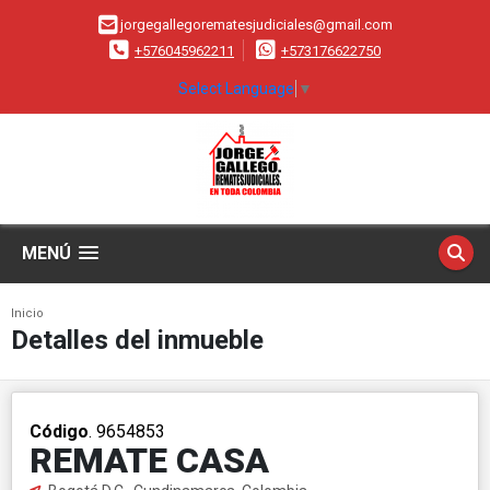
jorgegallegorematesjudiciales@gmail.com
+576045962211
+573176622750
Select Language
▼
MENÚ
Inicio
Detalles del inmueble
Código
. 9654853
REMATE CASA