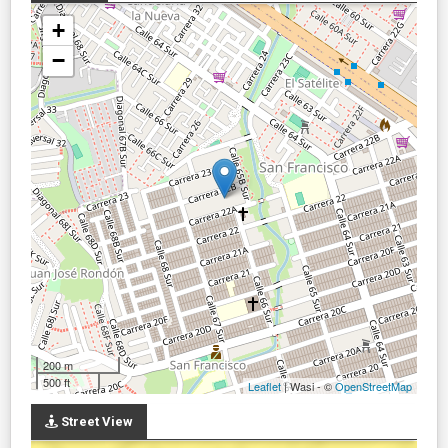
+
−
200 m
500 ft
Leaflet
| Wasi - ©
OpenStreetMap
Street View