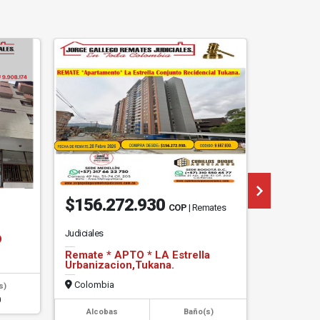
$156.272.930
$201.
COP
| Remates
Judiciales
Judiciales
O
Remate * APTO * LA Estrella
Remate*A
Urbanizacion,Tukana.
PRADERA
Colombia
Colombi
s)
0
Alcobas
Baño(s)
Alcob