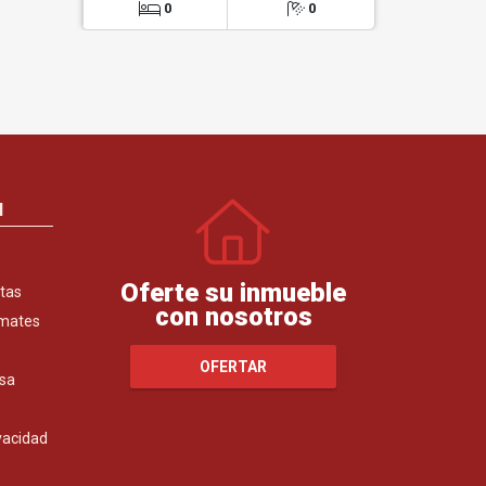
0
0
0
N
Oferte su inmueble
tas
con nosotros
emates
OFERTAR
sa
ivacidad