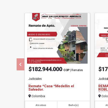
$182.944.000
$17
COP
| Remates
Judiciales
Judicia
Remate *Casa *Medellin el
REMA
Salvador.
ROBL
DIAM
BOMB
Colombia
Colo
Alcobas
Baño(s)
A