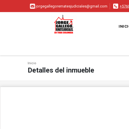
jorgegallegorematesjudiciales@gmail.com
+576
INIC
Inicio
Detalles del inmueble