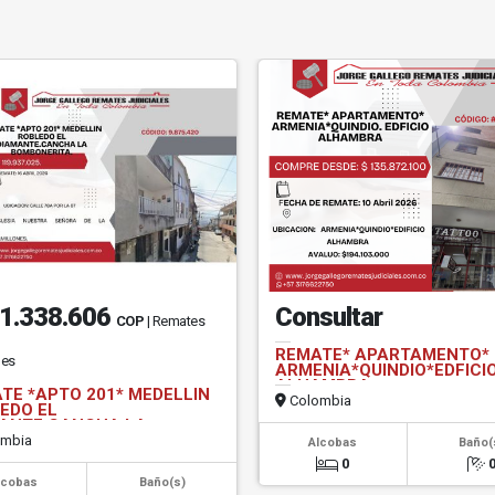
1.338.606
Consultar
COP
| Remates
REMATE* APARTAMENTO*
les
ARMENIA*QUINDIO*EDFICI
ALHAMBRA.
TE *APTO 201* MEDELLIN
Colombia
EDO EL
ANTE.CANCHA LA
ONERITA.
mbia
Alcobas
Baño(
0
lcobas
Baño(s)