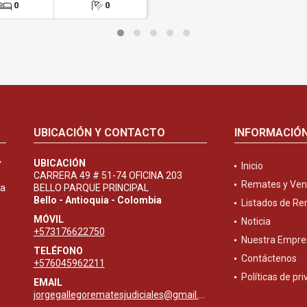
0
0
UBICACIÓN Y CONTACTO
INFORMACIÓ
y
UBICACIÓN
Inicio
CARRERA 49 # 51-74 OFICINA 203
Remates y Ven
ta
BELLO PARQUE PRINCIPAL
Bello - Antioquia - Colombia
Listados de R
MÓVIL
Noticia
+573176622750
Nuestra Empre
TELÉFONO
Contáctenos
+576045962211
Políticas de pr
EMAIL
jorgegallegorematesjudiciales@gmail.com