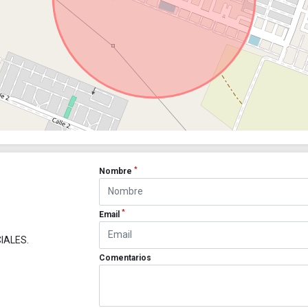
*
Nombre
*
Email
IALES.
Comentarios