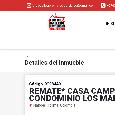
jorgegallegorematesjudiciales@gmail.com
+576
INIC
Inicio
Detalles del inmueble
Código
. 9998449
REMATE* CASA CAMP
CONDOMINIO LOS MA
Flandes, Tolima, Colombia