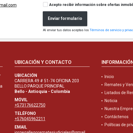
Acepto recibir información sobre ofertas inmobil
gmail.com
Enviar formulario
Al enviar tus datos aceptas los
Términos de servicio y priva
UBICACIÓN Y CONTACTO
INFORMACIÓ
y
UBICACIÓN
Inicio
CARRERA 49 # 51-74 OFICINA 203
Remates y Ven
ta
BELLO PARQUE PRINCIPAL
Bello - Antioquia - Colombia
Listados de R
MÓVIL
Noticia
+573176622750
Nuestra Empre
TELÉFONO
Contáctenos
+576045962211
Políticas de pr
EMAIL
jorgegallegorematesjudiciales@gmail.com