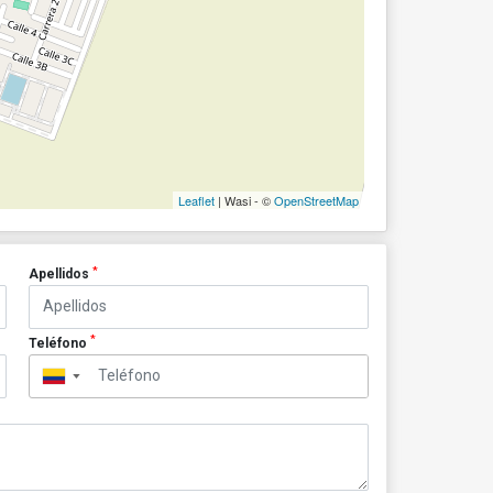
Leaflet
| Wasi - ©
OpenStreetMap
*
Apellidos
*
Teléfono
▼