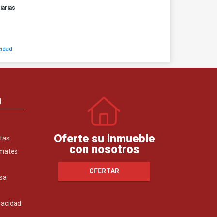
iarias
cidad
N
Oferte su inmueble
tas
con nosotros
emates
OFERTAR
sa
ivacidad