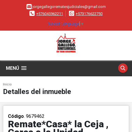
jorgegallegorematesjudiciales@gmail.com
+576045962211
+573176622750
Select Language
▼
MENÚ
Inicio
Detalles del inmueble
Código
. 9679462
Remate*Casa* la Ceja ,