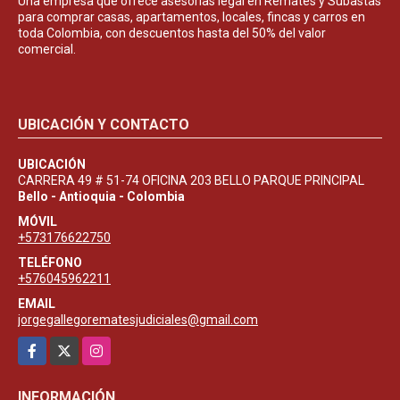
Una empresa que ofrece asesorías legal en Remates y Subastas
para comprar casas, apartamentos, locales, fincas y carros en
toda Colombia, con descuentos hasta del 50% del valor
comercial.
UBICACIÓN Y CONTACTO
UBICACIÓN
CARRERA 49 # 51-74 OFICINA 203 BELLO PARQUE PRINCIPAL
Bello - Antioquia - Colombia
MÓVIL
+573176622750
TELÉFONO
+576045962211
EMAIL
jorgegallegorematesjudiciales@gmail.com
Facebook
X
Instagram
INFORMACIÓN