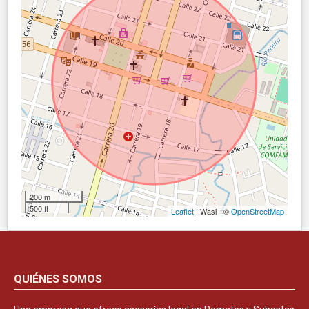
200 m
500 ft
Leaflet
| Wasi - ©
OpenStreetMap
QUIÉNES SOMOS