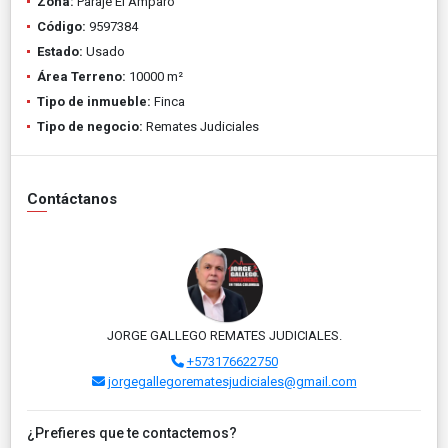
Zona:
Paraje El Amparo
Código:
9597384
Estado:
Usado
Área Terreno:
10000 m²
Tipo de inmueble:
Finca
Tipo de negocio:
Remates Judiciales
Contáctanos
JORGE GALLEGO REMATES JUDICIALES.
+573176622750
jorgegallegorematesjudiciales@gmail.com
¿Prefieres que te contactemos?