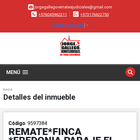
jorgegallegorematesjudiciales@gmail.com
+576045962211
+573176622750
Select Language
▼
MENÚ
Inicio
Detalles del inmueble
Código
. 9597384
REMATE*FINCA