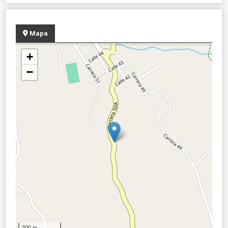
Mapa
+
−
200 m