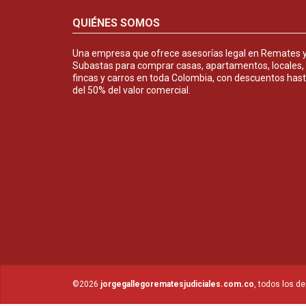
QUIÉNES SOMOS
Una empresa que ofrece asesorías legal en Remates 
Subastas para comprar casas, apartamentos, locales,
fincas y carros en toda Colombia, con descuentos has
del 50% del valor comercial.
©2026
jorgegallegorematesjudiciales.com.co
, todos los d