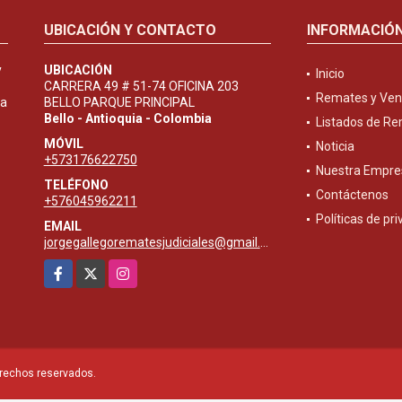
UBICACIÓN Y CONTACTO
INFORMACIÓ
y
UBICACIÓN
Inicio
CARRERA 49 # 51-74 OFICINA 203
Remates y Ven
ta
BELLO PARQUE PRINCIPAL
Bello - Antioquia - Colombia
Listados de R
MÓVIL
Noticia
+573176622750
Nuestra Empre
TELÉFONO
Contáctenos
+576045962211
Políticas de pr
EMAIL
jorgegallegorematesjudiciales@gmail.com
Facebook
X
Instagram
erechos reservados.