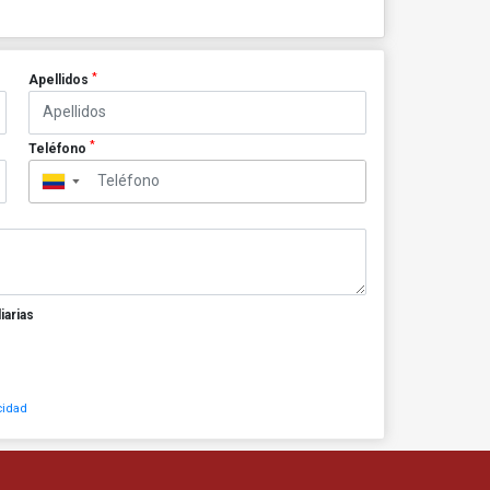
*
Apellidos
*
Teléfono
▼
iarias
cidad