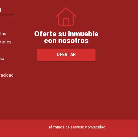
N
Oferte su inmueble
tas
con nosotros
emates
OFERTAR
sa
ivacidad
Términos de servicio y privacidad