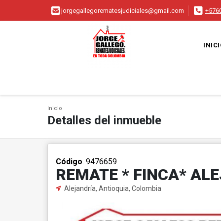
jorgegallegorematesjudiciales@gmail.com
+576
INIC
Inicio
Detalles del inmueble
Código
. 9476659
REMATE * FINCA* AL
Alejandría, Antioquia, Colombia