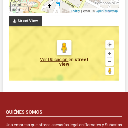
200 m
500 ft
Leaflet
| Wasi - ©
OpenStreetMap
Street View
Ver Ubicación
en
street
view
QUIÉNES SOMOS
Una empresa que ofrece asesorías legal en Remates y Subastas