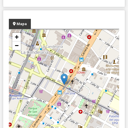
Mapa
+
−