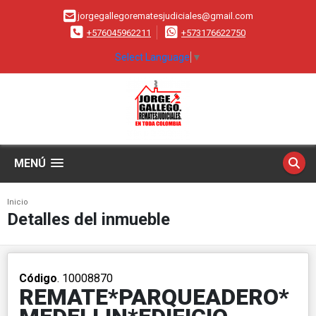
jorgegallegorematesjudiciales@gmail.com
+576045962211
+573176622750
Select Language
▼
MENÚ
Inicio
Detalles del inmueble
Código
. 10008870
REMATE*PARQUEADERO*