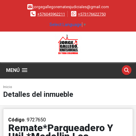
jorgegallegorematesjudiciales@gmail.com
+576045962211
+573176622750
Select Language
▼
MENÚ
Inicio
Detalles del inmueble
Código
. 9727650
Remate*Parqueadero Y