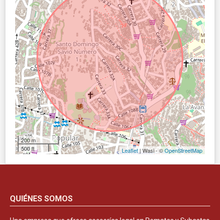
200 m
500 ft
Leaflet
| Wasi - ©
OpenStreetMap
QUIÉNES SOMOS