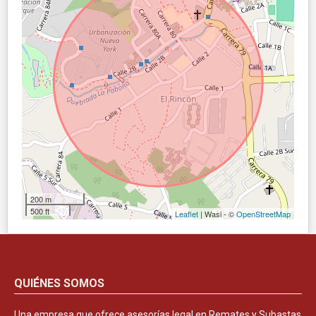
200 m
500 ft
Leaflet
| Wasi - ©
OpenStreetMap
QUIÉNES SOMOS
Una empresa que ofrece asesorías legal en Remates y Subastas