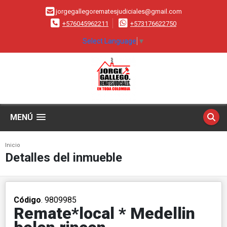
jorgegallegorematesjudiciales@gmail.com
+576045962211
+573176622750
Select Language
▼
MENÚ
Inicio
Detalles del inmueble
Código
. 9809985
Remate*local * Medellin