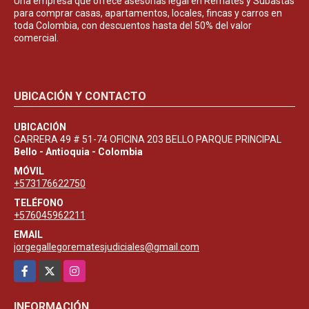
Una empresa que ofrece asesorías legal en Remates y Subastas
para comprar casas, apartamentos, locales, fincas y carros en
toda Colombia, con descuentos hasta del 50% del valor
comercial.
UBICACIÓN Y CONTACTO
UBICACIÓN
CARRERA 49 # 51-74 OFICINA 203 BELLO PARQUE PRINCIPAL
Bello - Antioquia - Colombia
MÓVIL
+573176622750
TELÉFONO
+576045962211
EMAIL
jorgegallegorematesjudiciales@gmail.com
Facebook
X
Instagram
INFORMACIÓN