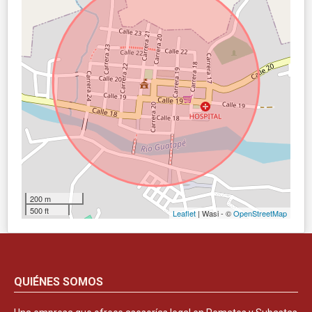
200 m
500 ft
Leaflet
| Wasi - ©
OpenStreetMap
QUIÉNES SOMOS