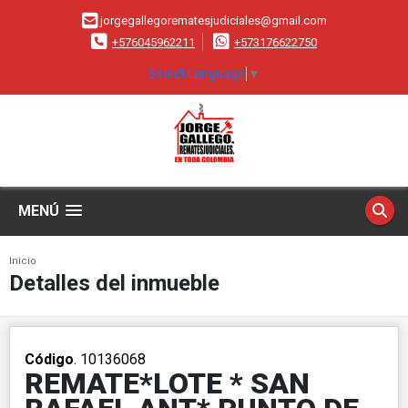
jorgegallegorematesjudiciales@gmail.com
+576045962211
+573176622750
Select Language
▼
MENÚ
Inicio
Detalles del inmueble
Código
. 10136068
REMATE*LOTE * SAN