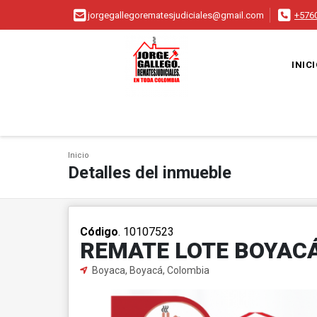
jorgegallegorematesjudiciales@gmail.com
+576
INIC
Inicio
Detalles del inmueble
Código
. 10107523
REMATE LOTE BOYAC
Boyaca, Boyacá, Colombia