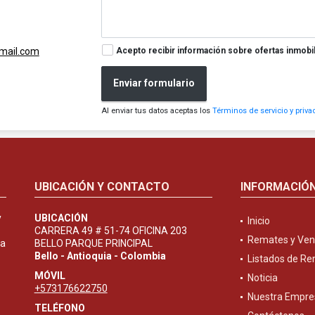
Acepto recibir información sobre ofertas inmobil
gmail.com
Enviar formulario
Al enviar tus datos aceptas los
Términos de servicio y priva
UBICACIÓN Y CONTACTO
INFORMACIÓ
y
UBICACIÓN
Inicio
CARRERA 49 # 51-74 OFICINA 203
Remates y Ven
ta
BELLO PARQUE PRINCIPAL
Bello - Antioquia - Colombia
Listados de R
MÓVIL
Noticia
+573176622750
Nuestra Empre
TELÉFONO