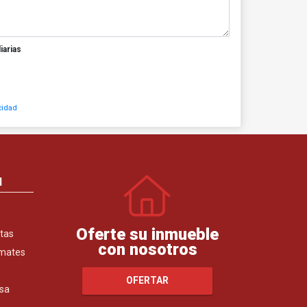
iarias
cidad
N
Oferte su inmueble
tas
con nosotros
emates
OFERTAR
sa