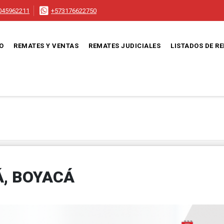
045962211
+573176622750
IO
REMATES Y VENTAS
REMATES JUDICIALES
LISTADOS DE R
Á, BOYACÁ