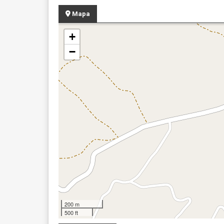
Mapa
+
−
200 m
500 ft