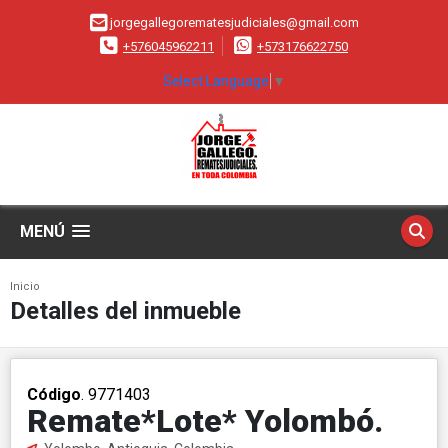
jorgegallegorematesjudiciales@gmail.com
+576045962211
+573176622750
Select Language
▼
MENÚ
Inicio
Detalles del inmueble
Código
. 9771403
Remate*Lote* Yolombó.