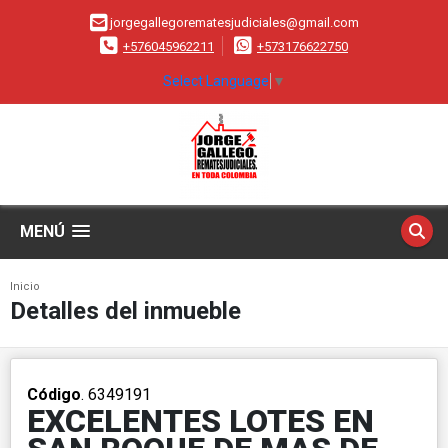
jorgegallegorematesjudiciales@gmail.com
+576045962211
+573176622750
Select Language
▼
MENÚ
Inicio
Detalles del inmueble
Código
. 6349191
EXCELENTES LOTES EN