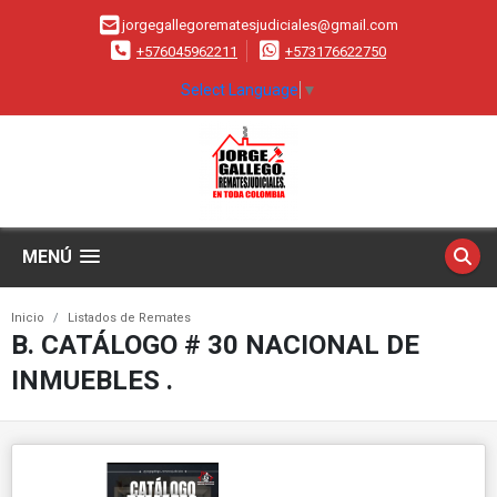
jorgegallegorematesjudiciales@gmail.com
+576045962211
+573176622750
Select Language
▼
MENÚ
Inicio
Listados de Remates
B. CATÁLOGO # 30 NACIONAL DE
INMUEBLES .