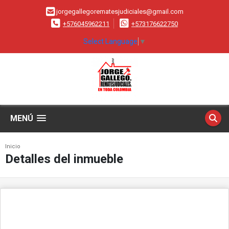
jorgegallegorematesjudiciales@gmail.com
+576045962211
+573176622750
Select Language
▼
MENÚ
Inicio
Detalles del inmueble