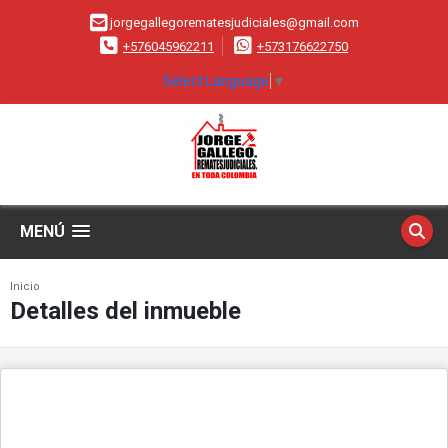
jorgegallegorematesjudiciales@gmail.com
+576045962211
+573176622750
Select Language
▼
MENÚ
Inicio
Detalles del inmueble