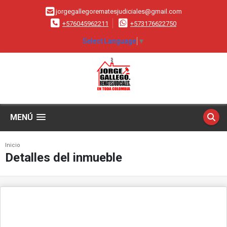
jorgegallegorematesjudiciales@gmail.com
+576045962211
+573176622750
Select Language
▼
MENÚ
Inicio
Detalles del inmueble