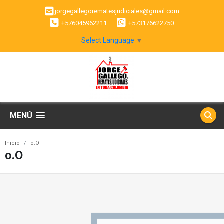
jorgegallegorematesjudiciales@gmail.com
+576045962211
+573176622750
Select Language
▼
MENÚ
Inicio
o.O
o.O